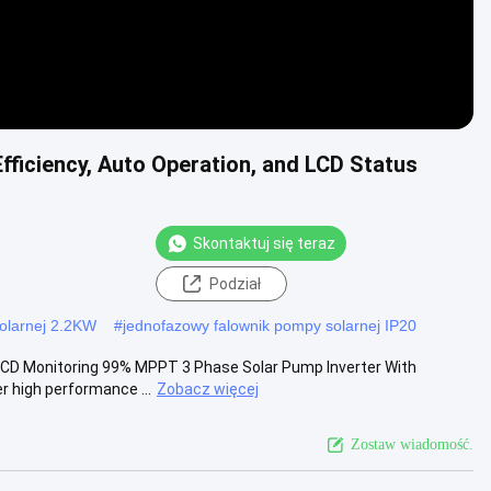
ficiency, Auto Operation, and LCD Status
Skontaktuj się teraz
Podział
olarnej 2.2KW
#
jednofazowy falownik pompy solarnej IP20
CD Monitoring 99% MPPT 3 Phase Solar Pump Inverter With
r high performance ...
Zobacz więcej
Zostaw wiadomość.