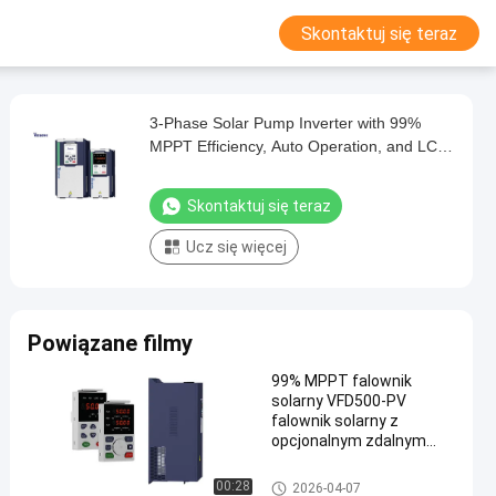
Skontaktuj się teraz
3-Phase Solar Pump Inverter with 99%
MPPT Efficiency, Auto Operation, and LCD
Status Monitor
Skontaktuj się teraz
Ucz się więcej
Powiązane filmy
99% MPPT falownik
solarny VFD500-PV
falownik solarny z
opcjonalnym zdalnym
monitoringiem GPRS
Falownik pompy solarnej
00:28
2026-04-07