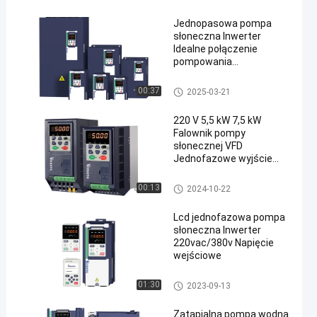
Jednopasowa pompa
słoneczna Inwerter
Idealne połączenie
pompowania
słonecznego i wody
Falownik pompy solarnej
00:37
2025-03-21
220 V 5,5 kW 7,5 kW
Falownik pompy
słonecznej VFD
Jednofazowe wyjście
wejściowe
Falownik pompy solarnej
00:13
2024-10-22
Lcd jednofazowa pompa
słoneczna Inwerter
220vac/380v Napięcie
wejściowe
Falownik pompy solarnej
01:30
2023-09-13
Zatapialna pompa wodna