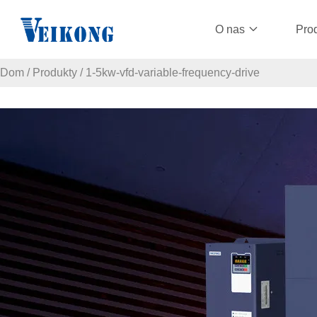
O nas
Pro
Dom
/
Produkty
/
1-5kw-vfd-variable-frequency-drive