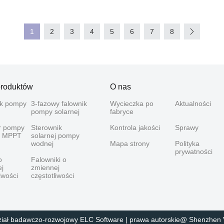
1
2
3
4
5
6
7
8
produktów
O nas
ik pompy
3-fazowy falownik
Wycieczka po
Aktualności
pompy solarnej
fabryce
r pompy
Sterownik
Kontrola jakości
Sprawy
ej MPPT
solarnej pompy
wodnej
Mapa strony
Polityka
prywatności
o
Falowniki o
j
zmiennej
iwości
częstotliwości
iał badawczo-rozwojowy ELC Software | prawa autorskie@ Shenzhen Ve