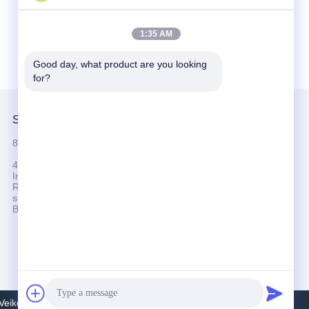
1:35 AM
Good day, what product are you looking 
for?
Skontaktuj się z nami
86-0755-89587650
4F, budynek 5, Dongluyang
Industrial, Park, nr 4, Tengfeng 4th
Road, Fuyong Phoenix Third,
Subskrybuj
strefa przemysłowa, dystrykt
Oficjalne konto
Baoan, Shenzhen Chiny
WeChat
ikong Electric Co., Ltd.