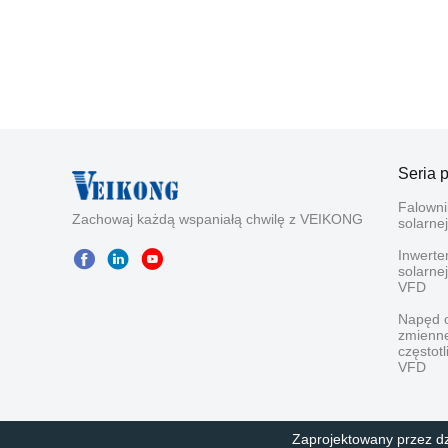
Seria 
Falown
Zachowaj każdą wspaniałą chwilę z VEIKONG
solarnej
Inwerte
solarn
VFD
Napęd 
zmienne
częstotl
VFD
Zaprojektowany przez dz