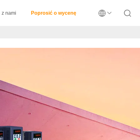
ę z nami
Poprosić o wycenę