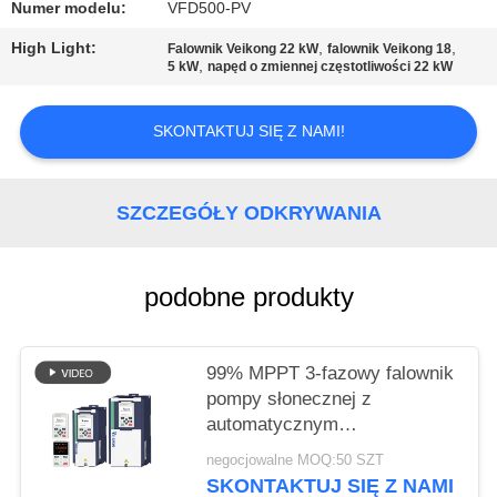
MAPA
Numer modelu:
VFD500-PV
STRONY
High Light:
,
,
Falownik Veikong 22 kW
falownik Veikong 18
,
5 kW
napęd o zmiennej częstotliwości 22 kW
POLITYKA
SKONTAKTUJ SIĘ Z NAMI!
PRYWATNOŚCI
SZCZEGÓŁY ODKRYWANIA
podobne produkty
99% MPPT 3-fazowy falownik
pompy słonecznej z
automatycznym
monitoringiem LCD
negocjowalne MOQ:50 SZT
SKONTAKTUJ SIĘ Z NAMI