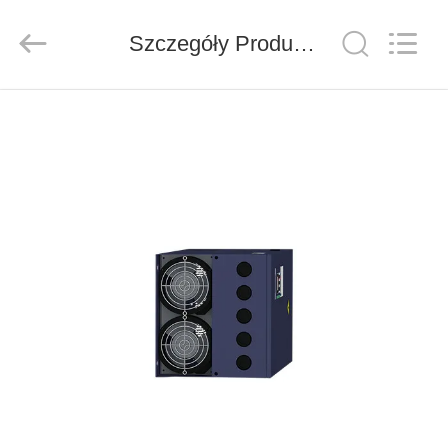
Shenzhen
Veikong
Electric
Co.,
Szczegóły Produktu
Ltd..
All
Rights
Reserved.
DOM
PRODUKTY
O
NAS
WYCIECZKA
PO
FABRYCE