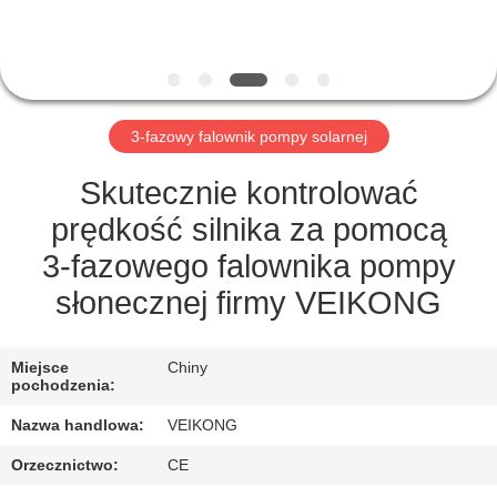
KONTROLA
JAKOŚCI
SKONTAKTUJ
3-fazowy falownik pompy solarnej
SIĘ
Z
Skutecznie kontrolować
NAMI
prędkość silnika za pomocą
3-fazowego falownika pompy
AKTUALNOŚCI
słonecznej firmy VEIKONG
POPROSIĆ
Miejsce
Chiny
pochodzenia:
O
Nazwa handlowa:
VEIKONG
WYCENĘ
Orzecznictwo:
CE