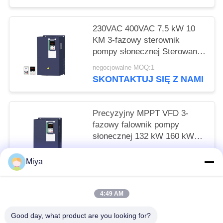
230VAC 400VAC 7,5 kW 10
KM 3-fazowy sterownik
pompy słonecznej Sterowanie
VFD MPPT
negocjowalne MOQ:1
SKONTAKTUJ SIĘ Z NAMI
Precyzyjny MPPT VFD 3-
fazowy falownik pompy
słonecznej 132 kW 160 kW
185 kW 200 kW
negocjowalne MOQ:1
Miya
SKONTAKTUJ SIĘ Z NAMI
4:49 AM
popularne kategorie
Wszystko
Good day, what product are you looking for?