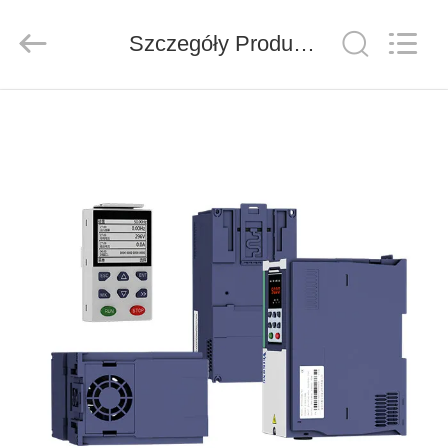
Shenzhen
Veikong
Electric
Co.,
Szczegóły Produktu
Ltd..
All
Rights
Reserved.
DOM
PRODUKTY
O
NAS
WYCIECZKA
PO
FABRYCE