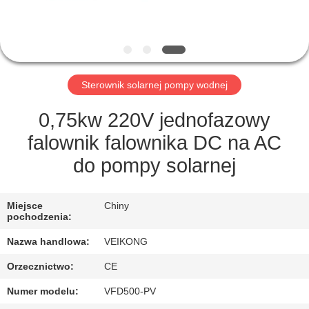
KONTROLA
JAKOŚCI
SKONTAKTUJ
Sterownik solarnej pompy wodnej
SIĘ
Z
0,75kw 220V jednofazowy
NAMI
falownik falownika DC na AC
do pompy solarnej
AKTUALNOŚCI
Miejsce
Chiny
pochodzenia:
POPROSIĆ
Nazwa handlowa:
VEIKONG
O
Orzecznictwo:
CE
WYCENĘ
Numer modelu:
VFD500-PV