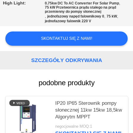
MAPA
High Light:
,
0.75kw DC To AC Converter For Solar Pump
75 kW Przetwornica prądu stałego na prąd
STRONY
przemienny do pompy słonecznej
,
,
,
jednofazowy napęd falownikowy 0
75 kW
jednofazowy falownik 220 V
POLITYKA
SKONTAKTUJ SIĘ Z NAMI!
PRYWATNOŚCI
SZCZEGÓŁY ODKRYWANIA
podobne produkty
IP20 IP65 Sterownik pompy
słonecznej 11kw 15kw 18,5kw
Algorytm MPPT
negocjowalne MOQ:1