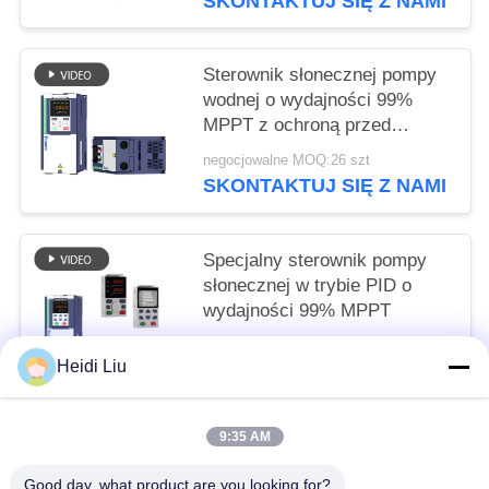
SKONTAKTUJ SIĘ Z NAMI
Sterownik słonecznej pompy
wodnej o wydajności 99%
MPPT z ochroną przed
suchobiegiem
negocjowalne MOQ:26 szt
SKONTAKTUJ SIĘ Z NAMI
Specjalny sterownik pompy
słonecznej w trybie PID o
wydajności 99% MPPT
negocjowalne MOQ:24 szt
Heidi Liu
SKONTAKTUJ SIĘ Z NAMI
9:35 AM
popularne kategorie
Wszystko
Good day, what product are you looking for?