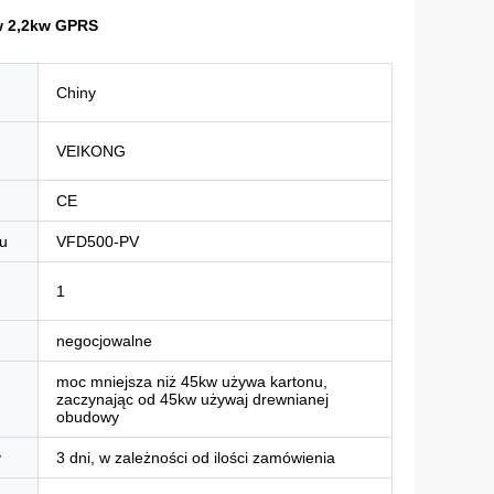
kw 2,2kw GPRS
Chiny
VEIKONG
CE
u
VFD500-PV
1
negocjowalne
moc mniejsza niż 45kw używa kartonu,
zaczynając od 45kw używaj drewnianej
obudowy
y
3 dni, w zależności od ilości zamówienia