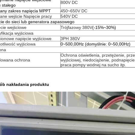
800V DC
 stałego
cany zakres napięcia MPPT
450~650V DC
ane wejście Napięcie pracy
540V DC
ie do sieci lub generatora zapasowego
cie wejściowe
Trójfazowy 380V
(-15%~30%)
fikacja wyjściowa
ionowe napięcie wyjściowe
3PH 380V
otliwość wyjściowa
0~500,00Hz (domyślnie: 0~50,00Hz)
ona
Ochrona oświetlenia, przetężenie, przep
owana ochrona
wyjściowej, niedociążenie, podnapięcie
praca pompy wodnej na sucho itp.
ób nakładania produktu