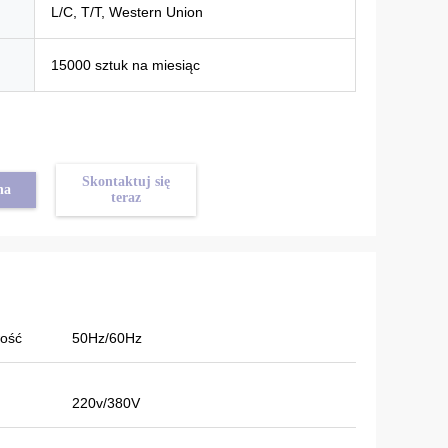
L/C, T/T, Western Union
15000 sztuk na miesiąc
Skontaktuj się
na
teraz
wość
50Hz/60Hz
220v/380V