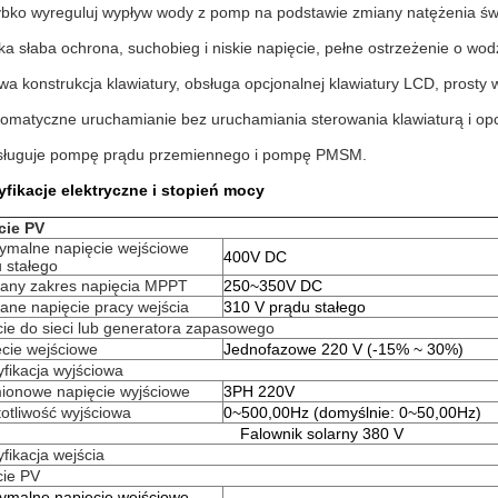
ybko wyreguluj wypływ wody z pomp na podstawie zmiany natężenia św
kka słaba ochrona, suchobieg i niskie napięcie, pełne ostrzeżenie o wo
wa konstrukcja klawiatury, obsługa opcjonalnej klawiatury LCD, prosty w
tomatyczne uruchamianie bez uruchamiania sterowania klawiaturą i opc
sługuje pompę prądu przemiennego i pompę PMSM.
fikacje elektryczne i stopień mocy
cie PV
ymalne napięcie wejściowe
400V DC
 stałego
cany zakres napięcia MPPT
250~350V DC
ane napięcie pracy wejścia
310 V prądu stałego
ie do sieci lub generatora zapasowego
cie wejściowe
Jednofazowe 220 V (-15% ~ 30%)
fikacja wyjściowa
ionowe napięcie wyjściowe
3PH 220V
otliwość wyjściowa
0~500,00Hz (domyślnie: 0~50,00Hz)
Falownik solarny 380 V
fikacja wejścia
cie PV
ymalne napięcie wejściowe