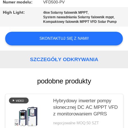
MAPA
Numer modelu:
VFD500-PV
STRONY
High Light:
,
4kw Solarny falownik MPPT
,
System nawadniania Solarny falownik mppt
Kompaktowy falownik MPPT VFD Solar Pump
POLITYKA
PRYWATNOŚCI
SKONTAKTUJ SIĘ Z NAMI!
SZCZEGÓŁY ODKRYWANIA
podobne produkty
Hybrydowy inwerter pompy
słonecznej DC AC MPPT VFD
z monitorowaniem GPRS
negocjowalne MOQ:50 SZT