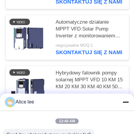
SKONTAKTUJ SIĘ Z NAMI
Automatyczne działanie
MPPT VFD Solar Pump
Inverter z monitorowaniem
GPRS
negocjowalne MOQ:1
SKONTAKTUJ SIĘ Z NAMI
Hybrydowy falownik pompy
solarnej MPPT VFD 10 KM 15
KM 20 KM 30 KM 40 KM 50
KM
negocjowalne MOQ:1
Alice lee
SKONTAKTUJ SIĘ Z NAMI
12:40 AM
popularne kategorie
Wszystko